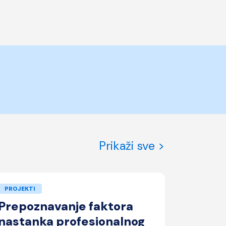
Prikaži sve >
PROJEKTI
PROJEKTI
Prepoznavanje faktora
Odgovo
nastanka profesionalnog
Srbiji