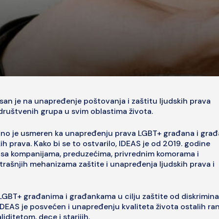
san je na unapređenje poštovanja i zaštitu ljudskih prava
društvenih grupa u svim oblastima života.
no je usmeren ka unapređenju prava LGBT+ građana i građa
h prava. Kako bi se to ostvarilo, IDEAS je od 2019. godine
u sa kompanijama, preduzećima, privrednim komorama i
utrašnjih mehanizama zaštite i unapređenja ljudskih prava i
GBT+ građanima i građankama u cilju zaštite od diskriminac
IDEAS je posvećen i unapređenju kvaliteta života ostalih ran
iditetom, dece i starijih.