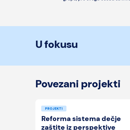
U fokusu
Povezani projekti
PROJEKTI
je u
Reforma sistema dečje
zaštite iz perspektive