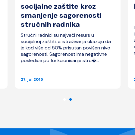
socijalne zaštite kroz
smanjenje sagorenosti
stručnih radnika
Stručni radnici su najveći resurs u
socijalnoj zaštiti, a istraživanja ukazuju da
je kod više od 50% prisutan povišen nivo
sagorenosti. Sagorenost ima negativne
posledice po funkcionisanje stru�...
27. jul 2015