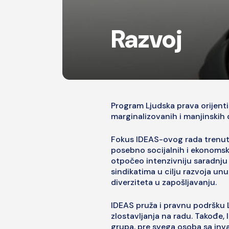
Razvoj
Program Ljudska prava orijenti
marginalizovanih i manjinskih 
Fokus IDEAS-ovog rada trenut
posebno socijalnih i ekonomski
otpočeo intenzivniju saradnj
sindikatima u cilju razvoja un
diverziteta u zapošljavanju.
IDEAS pruža i pravnu podršku L
zlostavljanja na radu. Takođe, 
grupa, pre svega osoba sa inval