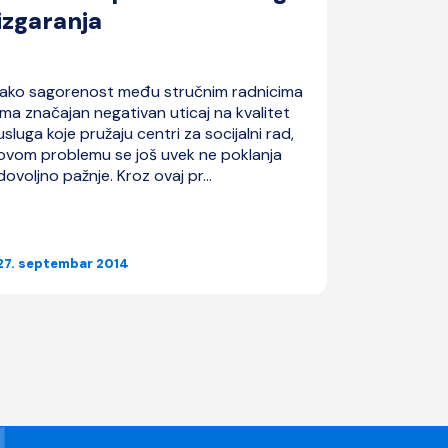
izgaranja
Iako sagorenost među stručnim radnicima
Savet UN za
ima značajan negativan uticaj na kvalitet
godine us
usluga koje pružaju centri za socijalni rad,
poslovanju
ovom problemu se još uvek ne poklanja
principe o
dovoljno pažnje. Kroz ovaj pr...
pokažu sv
poštovanje 
27. septembar 2014
16. februar