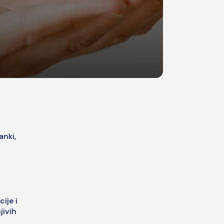
nki,
ije i
jivih