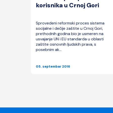
korisnika u Crnoj Gori
voj
Sprovedeni reformski proces sistema
–
socijalne i dečije zaštite u Crnoj Gori,
“ nastao je
prethodnih godina bio je usmeren na
id u
usvajanje UN i EU standarda u oblasti
ornog
zaštite osnovnih ljudskih prava, s
posebnim ak...
05. septembar 2016