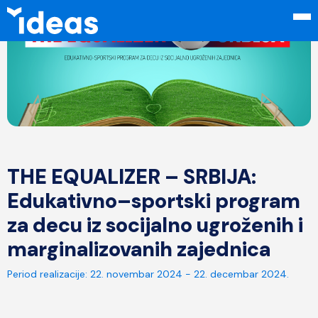
THE EQUALIZER – SRBIJA:
Edukativno–sportski program
za decu iz socijalno ugroženih i
marginalizovanih zajednica
Period realizacije:
22. novembar 2024 - 22. decembar 2024.