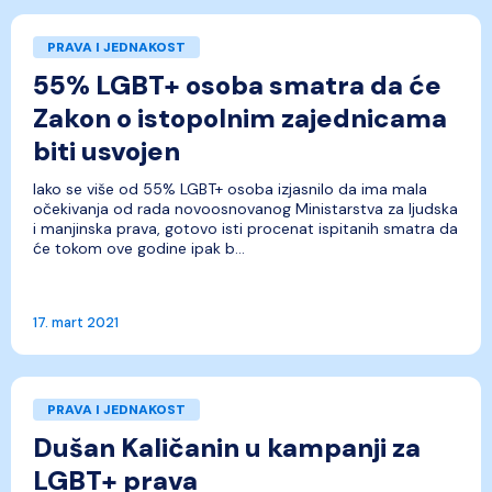
PRAVA I JEDNAKOST
55% LGBT+ osoba smatra da će
Zakon o istopolnim zajednicama
biti usvojen
Iako se više od 55% LGBT+ osoba izjasnilo da ima mala
očekivanja od rada novoosnovanog Ministarstva za ljudska
i manjinska prava, gotovo isti procenat ispitanih smatra da
će tokom ove godine ipak b...
17. mart 2021
PRAVA I JEDNAKOST
Dušan Kaličanin u kampanji za
LGBT+ prava