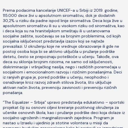
Prema podacima kancelarije UNICEF-a u Srbiji iz 2019. godine,
115.000 dece živi u apsolutnom siromaštvu, dok je dodatnih
30,2% u riziku da padne ispod linije siromaštva. Deca koja žive u
apsolutnom siromaštvu ili su u visokom riziku od siromaštva, kao
i deca koja su na hraniteljskom smeštaju ili u ustanovama
socijalne zaštite, suočavaju se sa brojnim problemima, od kojih
socijalna isključenost predstavlja izazov koji se najteže
prevazilazi. U okruženju koje ne vrednuje obrazovanje ili gde ne
postoji osoba koja bi se aktivno uključila u pružanje podrške
detetu, često se prepoznaju poteškoće u učenju. Takođe, ova
deca su sklonija brojnim rizicima, ne samo od isključenosti,
diskriminacije i vršnjačkog nasilja, nego i različitih poremećaja u
socijalnom i emocionalnom razvoju i rizičnim ponašanjima. Deci
iz ranjivih grupa je, pored podrške u učenju, neophodno i
osnaživanje kroz razvoj zdravih stilova života, što uključuje
aktivan način života, prevenciju zavisnosti i prevenciju rizičnih
ponašanja.
”The Equalizer – Srbija” upravo predstavlja edukativno – sportski
projekat čiji su osnovni ciljevi kreiranje pozitivnog okruženja za
učenike osnovnih škola, kao i pružanje podrške deci koja dolaze iz
socijalno ugroženih i marginalizovanih zajednica. Program je
nastao u Izraelu i ujedinio je stotine volontera u misiji da