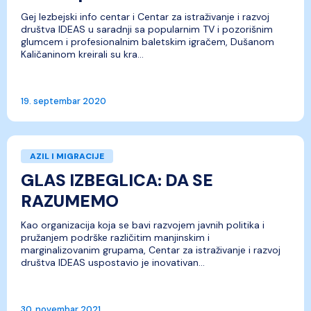
Gej lezbejski info centar i Centar za istraživanje i razvoj
društva IDEAS u saradnji sa popularnim TV i pozorišnim
glumcem i profesionalnim baletskim igračem, Dušanom
Kaličaninom kreirali su kra...
19. septembar 2020
AZIL I MIGRACIJE
GLAS IZBEGLICA: DA SE
RAZUMEMO
Kao organizacija koja se bavi razvojem javnih politika i
pružanjem podrške različitim manjinskim i
marginalizovanim grupama, Centar za istraživanje i razvoj
društva IDEAS uspostavio je inovativan...
30. novembar 2021