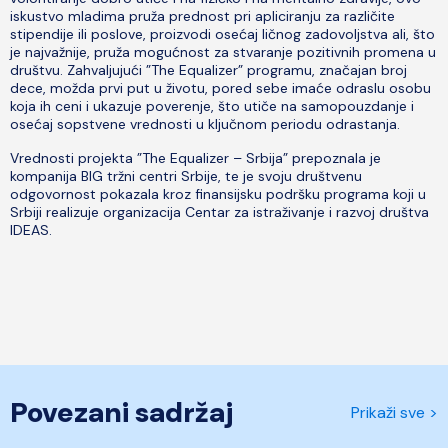
iskustvo mladima pruža prednost pri apliciranju za različite
stipendije ili poslove, proizvodi osećaj ličnog zadovoljstva ali, što
je najvažnije, pruža mogućnost za stvaranje pozitivnih promena u
društvu. Zahvaljujući ”The Equalizer” programu, značajan broj
dece, možda prvi put u životu, pored sebe imaće odraslu osobu
koja ih ceni i ukazuje poverenje, što utiče na samopouzdanje i
osećaj sopstvene vrednosti u ključnom periodu odrastanja.
Vrednosti projekta ”The Equalizer – Srbija” prepoznala je
kompanija BIG tržni centri Srbije, te je svoju društvenu
odgovornost pokazala kroz finansijsku podršku programa koji u
Srbiji realizuje organizacija Centar za istraživanje i razvoj društva
IDEAS.
Povezani sadržaj
Prikaži sve >