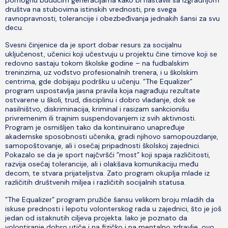
pomognu budućim generacijama kako bi nastavili sa izgradnjom
društva na stubovima istinskih vrednosti, pre svega
ravnopravnosti, tolerancije i obezbeđivanja jednakih šansi za svu
decu.
Svesni činjenice da je sport dobar resurs za socijalnu
uključenost, učenici koji učestvuju u projektu čine timove koji se
redovno sastaju tokom školske godine – na fudbalskim
treninzima, uz vođstvo profesionalnih trenera, i u školskim
centrima, gde dobijaju podršku u učenju. ”The Equalizer”
program uspostavlja jasna pravila koja nagrađuju rezultate
ostvarene u školi, trud, disciplinu i dobro vladanje, dok se
nasilništvo, diskriminacija, kriminal i rasizam sankcionišu
privremenim ili trajnim suspendovanjem iz svih aktivnosti.
Program je osmišljen tako da kontinuirano unapređuje
akademske sposobnosti učenika, gradi njihovo samopouzdanje,
samopoštovanje, ali i osećaj pripadnosti školskoj zajednici.
Pokazalo se da je sport najčvršći ”most” koji spaja različitosti,
razvija osećaj tolerancije, ali i olakšava komunikaciju među
decom, te stvara prijateljstva. Zato program okuplja mlade iz
različitih društvenih miljea i različitih socijalnih statusa.
”The Equalizer” program pružiće šansu velikom broju mladih da
iskuse prednosti i lepotu volonterskog rada u zajednici, što je još
jedan od istaknutih ciljeva projekta. Iako je poznato da
volontiranje dobro utiče i na fizičko i na mentalno zdravlje, ovo