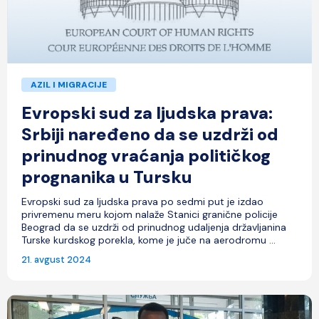
AZIL I MIGRACIJE
Evropski sud za ljudska prava:
Srbiji naređeno da se uzdrži od
prinudnog vraćanja političkog
prognanika u Tursku
Evropski sud za ljudska prava po sedmi put je izdao
privremenu meru kojom nalaže Stanici granične policije
Beograd da se uzdrži od prinudnog udaljenja državljanina
Turske kurdskog porekla, kome je juče na aerodromu ...
21. avgust 2024