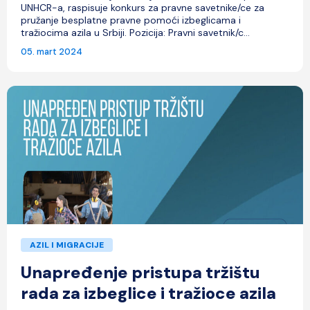
UNHCR-a, raspisuje konkurs za pravne savetnike/ce za
pružanje besplatne pravne pomoći izbeglicama i
tražiocima azila u Srbiji. Pozicija: Pravni savetnik/c...
05. mart 2024
AZIL I MIGRACIJE
Unapređenje pristupa tržištu
rada za izbeglice i tražioce azila