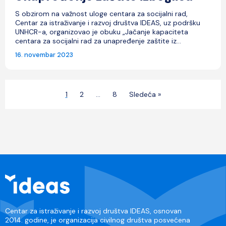
S obzirom na važnost uloge centara za socijalni rad,
Centar za istraživanje i razvoj društva IDEAS, uz podršku
UNHCR-a, organizovao je obuku „Jačanje kapaciteta
centara za socijalni rad za unapređenje zaštite iz...
16. novembar 2023
Paginacija
1
2
…
8
Sledeća »
članaka
Centar za istraživanje i razvoj društva IDEAS, osnovan
2014. godine, je organizacija civilnog društva posvećena