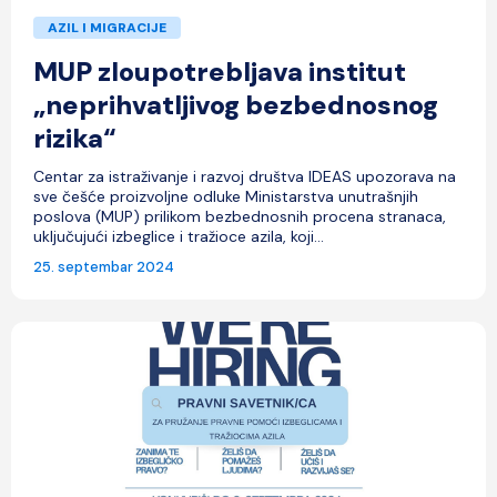
AZIL I MIGRACIJE
MUP zloupotrebljava institut
„neprihvatljivog bezbednosnog
rizika“
Centar za istraživanje i razvoj društva IDEAS upozorava na
sve češće proizvoljne odluke Ministarstva unutrašnjih
poslova (MUP) prilikom bezbednosnih procena stranaca,
uključujući izbeglice i tražioce azila, koji...
25. septembar 2024