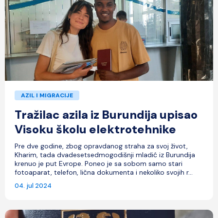
AZIL I MIGRACIJE
Tražilac azila iz Burundija upisao
Visoku školu elektrotehnike
Pre dve godine, zbog opravdanog straha za svoj život,
Kharim, tada dvadesetsedmogodišnji mladić iz Burundija
krenuo je put Evrope. Poneo je sa sobom samo stari
fotoaparat, telefon, lična dokumenta i nekoliko svojih r...
04. jul 2024