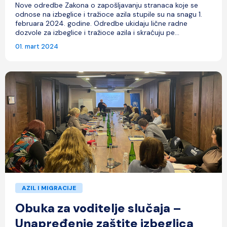
Nove odredbe Zakona o zapošljavanju stranaca koje se
odnose na izbeglice i tražioce azila stupile su na snagu 1.
februara 2024. godine. Odredbe ukidaju lične radne
dozvole za izbeglice i tražioce azila i skraćuju pe...
01. mart 2024
AZIL I MIGRACIJE
Obuka za voditelje slučaja –
Unapređenje zaštite izbeglica