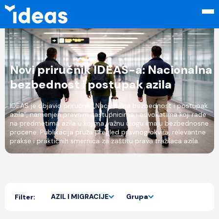
Novi priručnik IDEAS-a: Nacionalna
bezbednost i postupak azila
IDEAS je objavio priručnik „Nacionalna bezbednost i postupak
azila“, namenjen pravnim zastupnicima i advokatima koji rade
na predmetima azila u kojima važnu ulogu imaju bezbednosne
procene. Publikacija pruža pregled pravnog okvira, relevantne
prakse i praktičnih smernica za zaštitu prava tražilaca azila.
AZIL I MIGRACIJE
Grupa
Filter: