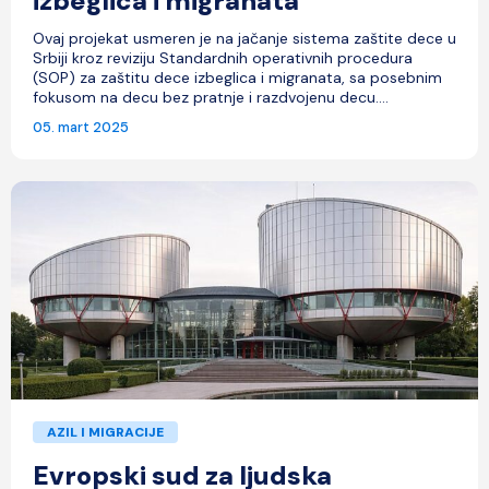
izbeglica i migranata
Ovaj projekat usmeren je na jačanje sistema zaštite dece u
Srbiji kroz reviziju Standardnih operativnih procedura
(SOP) za zaštitu dece izbeglica i migranata, sa posebnim
fokusom na decu bez pratnje i razdvojenu decu....
05. mart 2025
AZIL I MIGRACIJE
Evropski sud za ljudska