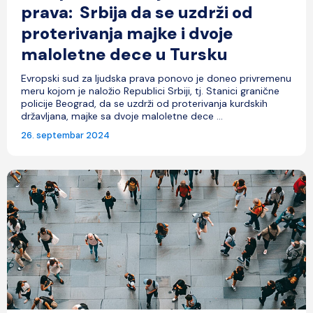
prava: Srbija da se uzdrži od
proterivanja majke i dvoje
maloletne dece u Tursku
Evropski sud za ljudska prava ponovo je doneo privremenu
meru kojom je naložio Republici Srbiji, tj. Stanici granične
policije Beograd, da se uzdrži od proterivanja kurdskih
državljana, majke sa dvoje maloletne dece ...
26. septembar 2024