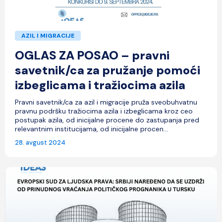
AZIL I MIGRACIJE
OGLAS ZA POSAO – pravni
savetnik/ca za pružanje pomoći
izbeglicama i tražiocima azila
Pravni savetnik/ca za azil i migracije pruža sveobuhvatnu
pravnu podršku tražiocima azila i izbeglicama kroz ceo
postupak azila, od inicijalne procene do zastupanja pred
relevantnim institucijama, od inicijalne procen...
28. avgust 2024