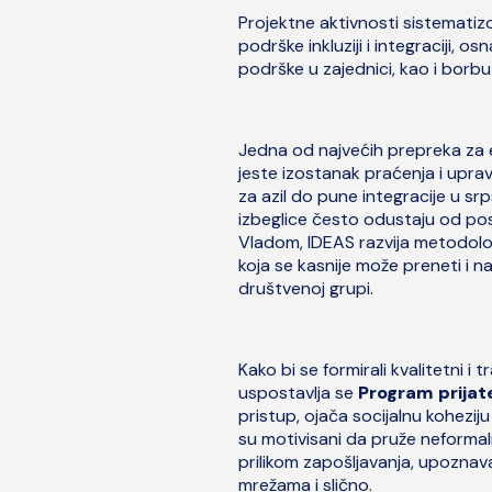
Projektne aktivnosti sistematiz
podrške inkluziji i integraciji, 
podrške u zajednici, kao i borbu
Jedna od najvećih prepreka za efe
jeste izostanak praćenja i upr
za azil do pune integracije u s
izbeglice često odustaju od pos
Vladom, IDEAS razvija metodologi
koja se kasnije može preneti i n
društvenoj grupi.
Kako bi se formirali kvalitetni i 
uspostavlja se
Program prijate
pristup, ojača socijalnu koheziju
su motivisani da pruže neforma
prilikom zapošljavanja, upoznav
mrežama i slično.