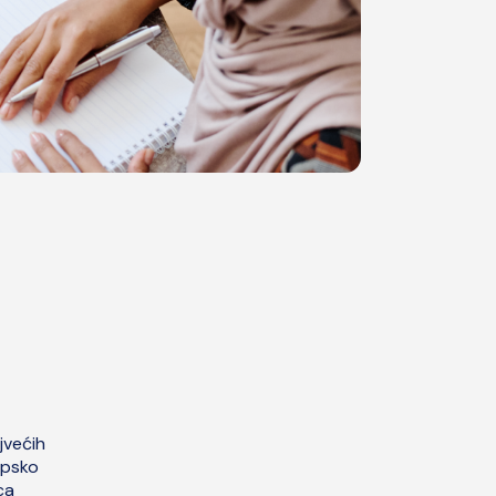
jvećih
rpsko
ca