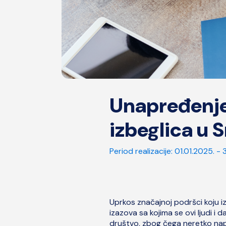
Unapređenje 
izbeglica u S
Period realizacije:
01.01.2025. - 
Uprkos značajnoj podršci koju izb
izazova sa kojima se ovi ljudi i
društvo, zbog čega neretko nap