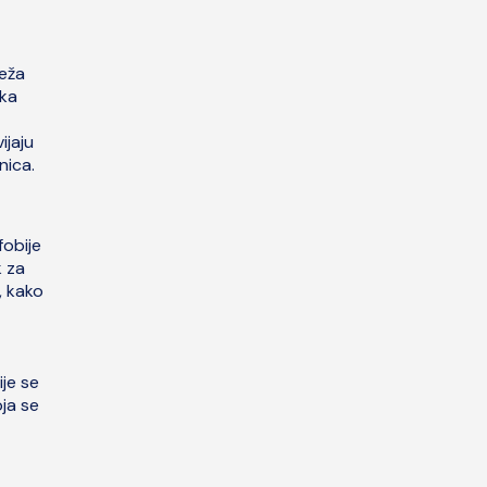
reža
ika
ijaju
nica.
fobije
k za
, kako
ije se
ja se