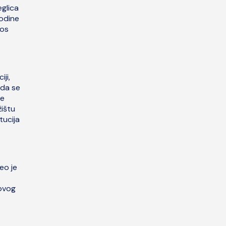
eglica
godine
kos
iji,
 da se
ne
žištu
tucija
eo je
hovog