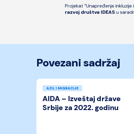
Projekat ”Unapređenje inkluzije i 
razvoj društva IDEAS
u saradn
Povezani sadržaj
AZIL I MIGRACIJE
AIDA – Izveštaj države
Srbije za 2022. godinu