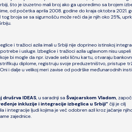
Srbiji, što je izuzetno mali broj ako ga uporedimo sa brojem izb
Naime, od početka aprila 2008. godine do kraja oktobra 2021. 
 od tog broja se sa sigurnošću može reći da je njih oko 25%, upr
rbiju.
ice i tražioci azila imali u Srbiji nije doprineo istinskoj integrac
otrebe i usluge. Izbeglice i tražioci azila uglavnom nisu uspeli
oje bi mogle da npr. izvade sebi ličnu kartu, otvaraju bankov
strifikuju diplome, registruju svoje preduzetništvo, pristupe tr
Oni i dalje u velikoj meri zavise od podrške međunarodnih insti
oj drušrva IDEAS
, u saradnji sa
Švajcarskom Vladom
, započ
đenje inkluzije i integracije izbeglica u Srbiji”
čiji je cilj
ila i integracije ljudi kojima je već odobren azil kroz jačanje nji
 same zajednice.