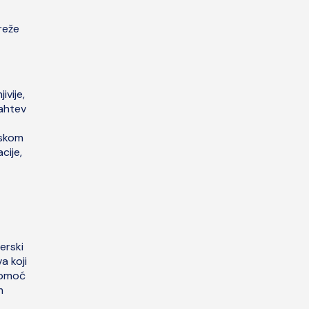
mreže
ivije,
ahtev
rskom
cije,
erski
a koji
pomoć
m