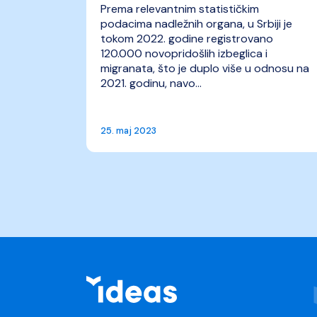
Prema relevantnim statističkim
podacima nadležnih organa, u Srbiji je
tokom 2022. godine registrovano
120.000 novopridošlih izbeglica i
migranata, što je duplo više u odnosu na
2021. godinu, navo...
25. maj 2023