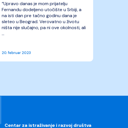
“Upravo danas je mom prijatelju
Fernandu dodeljeno utočište u Srbiji, a
na isti dan pre tačno godinu dana je
sleteo u Beograd. Verovatno u životu
ništa nije slučajno, pa ni ove okolnosti, ali
...
20. februar 2023
Centar za istraživanje i razvoj društva