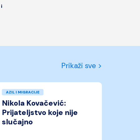
i
Prikaži sve >
AZIL I MIGRACIJE
Nikola Kovačević:
Prijateljstvo koje nije
slučajno