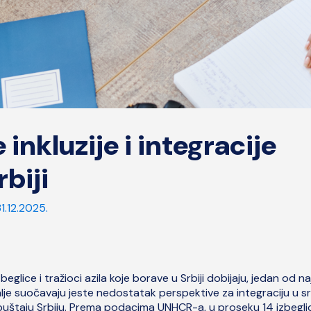
inkluzije i integracije
rbiji
31.12.2025.
eglice i tražioci azila koje borave u Srbiji dobijaju, jedan od na
 dalje suočavaju jeste nedostatak perspektive za integraciju u s
uštaju Srbiju. Prema podacima UNHCR-a, u proseku 14 izbegli