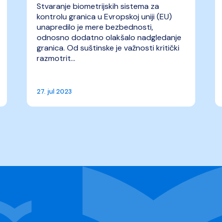
Stvaranje biometrijskih sistema za
kontrolu granica u Evropskoj uniji (EU)
unapredilo je mere bezbednosti,
odnosno dodatno olakšalo nadgledanje
granica. Od suštinske je važnosti kritički
razmotrit...
27. jul 2023