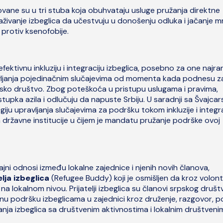
ovane su u tri stuba koja obuhvataju usluge pružanja direktne
osnaživanje izbeglica da učestvuju u donošenju odluka i jačanje 
 protiv ksenofobije.
ktivnu inkluziju i integraciju izbeglica, posebno za one najranj
avljanja pojedinačnim slučajevima od momenta kada podnesu z
rpsko društvo. Zbog poteškoća u pristupu uslugama i pravima,
tupka azila i odlučuju da napuste Srbiju. U saradnji sa Švajca
ju upravljanja slučajevima za podršku tokom inkluzije i integra
a državne institucije u čijem je mandatu pružanje podrške ovoj
trajni odnosi između lokalne zajednice i njenih novih članova,
lja izbeglica
(Refugee Buddy) koji je osmišljen da kroz volont
 na lokalnom nivou. Prijatelji izbeglica su članovi srpskog društv
lnu podršku izbeglicama u zajednici kroz druženje, razgovor, 
anja izbeglica sa društvenim aktivnostima i lokalnim društveni