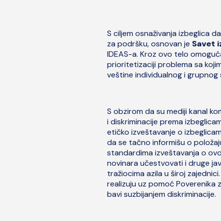
S ciljem osnaživanja izbeglica 
za podršku, osnovan je
Savet i
IDEAS-a. Kroz ovo telo omogućava
prioritetizaciji problema sa kojim
veštine individualnog i grupnog
S obzirom da su mediji kanal kom
i diskriminacije prema izbeglica
etičko izveštavanje o izbeglica
da se tačno informišu o položaju
standardima izveštavanja o ovo
novinara učestvovati i druge javn
tražiocima azila u široj zajednici
realizuju uz pomoć Poverenika z
bavi suzbijanjem diskriminacije.