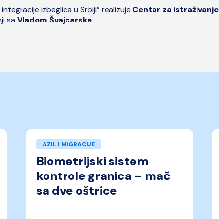
integracije izbeglica u Srbiji” realizuje
Centar za istraživanje 
ji sa
Vladom Švajcarske
.
AZIL I MIGRACIJE
Biometrijski sistem
kontrole granica – mač
sa dve oštrice