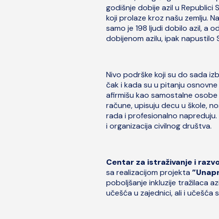
godišnje dobije azil u Republici 
koji prolaze kroz našu zemlju. 
samo je 198 ljudi dobilo azil, a
dobijenom azilu, ipak napustilo S
Nivo podrške koji su do sada izbegl
čak i kada su u pitanju osnovne p
afirmišu kao samostalne osobe k
račune, upisuju decu u škole, no
rada i profesionalno napreduju. 
i organizacija civilnog društva.
Centar za istraživanje i razv
sa realizacijom projekta
”Unapre
poboljšanje inkluzije tražilaca az
učešća u zajednici, ali i učešća