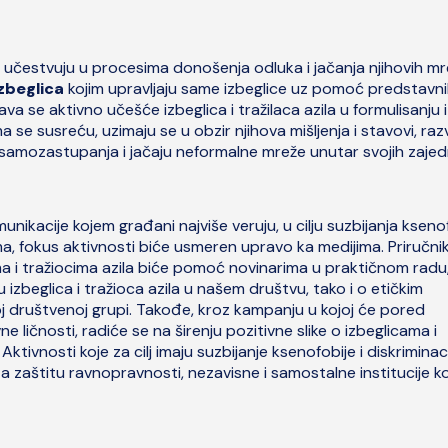
da učestvuju u procesima donošenja odluka i jačanja njihovih m
zbeglica
kojim upravljaju same izbeglice uz pomoć predstavn
 se aktivno učešće izbeglica i tražilaca azila u formulisanju i
a se susreću, uzimaju se u obzir njihova mišljenja i stavovi, razv
 samozastupanja i jačaju neformalne mreže unutar svojih zajed
unikacije kojem građani najviše veruju, u cilju suzbijanja kseno
ma, fokus aktivnosti biće usmeren upravo ka medijima. Priručni
ma i tražiocima azila biće pomoć novinarima u praktičnom radu
 izbeglica i tražioca azila u našem društvu, tako i o etičkim
j društvenoj grupi. Takođe, kroz kampanju u kojoj će pored
e ličnosti, radiće se na širenju pozitivne slike o izbeglicama i
. Aktivnosti koje za cilj imaju suzbijanje ksenofobije i diskriminac
a zaštitu ravnopravnosti, nezavisne i samostalne institucije ko