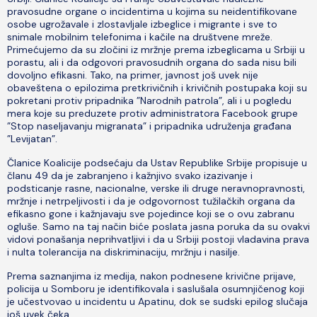
pravosudne organe o incidentima u kojima su neidentifikovane
osobe ugrožavale i zlostavljale izbeglice i migrante i sve to
snimale mobilnim telefonima i kačile na društvene mreže.
Primećujemo da su zločini iz mržnje prema izbeglicama u Srbiji u
porastu, ali i da odgovori pravosudnih organa do sada nisu bili
dovoljno efikasni. Tako, na primer, javnost još uvek nije
obaveštena o epilozima pretkrivičnih i krivičnih postupaka koji su
pokretani protiv pripadnika ”Narodnih patrola”, ali i u pogledu
mera koje su preduzete protiv administratora Facebook grupe
”Stop naseljavanju migranata” i pripadnika udruženja građana
”Levijatan”.
Članice Koalicije podsećaju da Ustav Republike Srbije propisuje u
članu 49 da je zabranjeno i kažnjivo svako izazivanje i
podsticanje rasne, nacionalne, verske ili druge neravnopravnosti,
mržnje i netrpeljivosti i da je odgovornost tužilačkih organa da
efikasno gone i kažnjavaju sve pojedince koji se o ovu zabranu
ogluše. Samo na taj način biće poslata jasna poruka da su ovakvi
vidovi ponašanja neprihvatljivi i da u Srbiji postoji vladavina prava
i nulta tolerancija na diskriminaciju, mržnju i nasilje.
Prema saznanjima iz medija, nakon podnesene krivične prijave,
policija u Somboru je identifikovala i saslušala osumnjičenog koji
je učestvovao u incidentu u Apatinu, dok se sudski epilog slučaja
još uvek čeka.