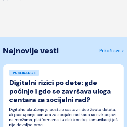
Najnovije vesti
Prikaži sve >
PUBLIKACIJE
Digitalni rizici po dete: gde
počinje i gde se završava uloga
centara za socijalni rad?
Digitalno okruženje je postalo sastavni deo života deteta,
ali postupanje centara za socijalni rad kada se rizik pojavi
na mrežama, platformama i u elektronskoj komunikaciji još
nije dovoljno proc...