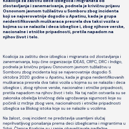
Koalicija za zaštitu dece izbeglica i migranata od
zlostavljanja i zanemarivanja, podnela je krivičnu prijavu
Osnovnom javnom tužilaštvu u Somboru zbog incidenta
koji se najverovatnije dogodio u Apatinu, kada je grupa
neidentifikovanih muškaraca presrela dva taksi vozila u
kojima su se nalazila i deca izbeglice i, zbog njihove verske,
nacionalne i etničke pripadnosti, pretila napadom na
njihov život i telo.
Koalicija za zaštitu dece izbeglica i migranata od zlostavljanja i
zanemarivanja, koju čine organizacije IDEAS, CRPC, DRC i Indigo,
podnela je krivičnu prijavu Osnovnom javnom tužilaštvu u
Somboru zbog incidenta koji se najverovatnije dogodio 5.
oktobra 2020. godine u Apatinu, kada je grupa neidentifikovanih
muškaraca presrela dva taksi vozila u kojima su se nalazila i deca
izbeglice i, zbog njihove verske, nacionalne i etničke pripadnosti,
pretila napadom na njihov život i telo. Na taj način ostvarila su se
zakonska obeležja krivičnog dela ugrožavanja sigurnosti koje su
počinili iz mržnje zbog vere, nacionalnosti i etničke pripadnosti
izbeglica sa Bliskog istoka koje su se nalazile u vozilima.
Na žalost, ovaj incident ne predstavlja usamljeni slučaj
neprihvatljivog ponašanja prema deci izbeglicama i migrantima u
Srbiji. Članice Koalicije su i ranije obaveštavale nadležne