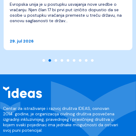
Evropska unija je u postupku usvajanja nove uredbe o
vraćanju. Njen član 17 bi prvi put izričito dopustio da se
osobe u postupku vraćanja premeste u treću državu, na
osnovu saglasnosti te držav...
29. jul 2026
Centar za istraživanje i razvoj društva IDEAS, osnovan
2014. godine, je organizacija civilnog društva posvećena
izgradnji inkluzivnijeg, pravednijeg i pravičnijeg društva u
kojem svaki pojedinac ima jednake mogućnosti da ostvari
svoj puni potencijal.