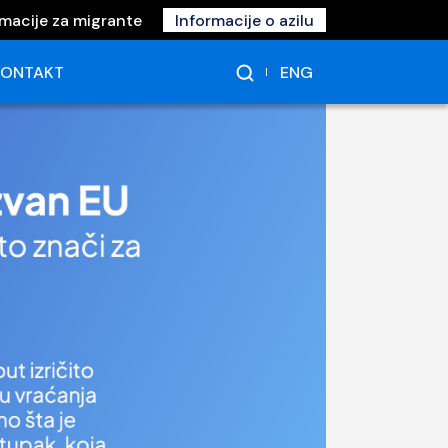
rmacije za migrante
Informacije o azilu
ENG
KONTAKT