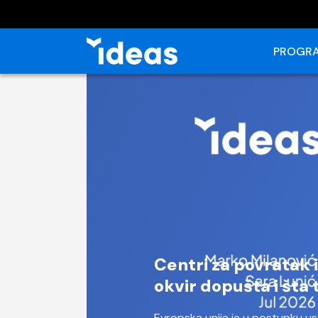
PROGRA
Centri za povratak i
okvir dopušta i šta 
Evropska unija je u postupku u