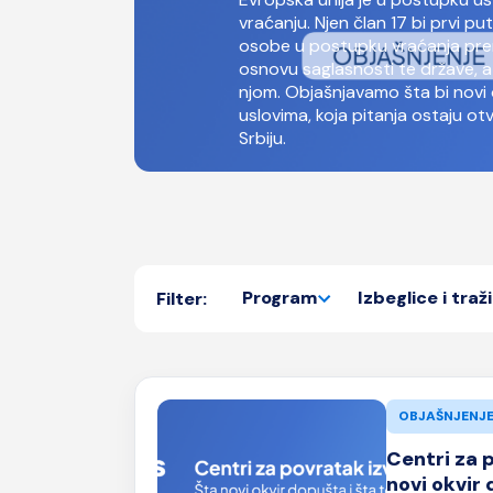
vraćanju. Njen član 17 bi prvi pu
osobe u postupku vraćanja pre
osnovu saglasnosti te države, a
njom. Objašnjavamo šta bi novi 
uslovima, koja pitanja ostaju ot
Srbiju.
Program
Izbeglice i traži
Filter:
OBJAŠNJENJ
Centri za 
novi okvir 