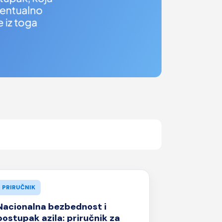
PRIRUČNIK
Nacionalna bezbednost i
postupak azila: priručnik za