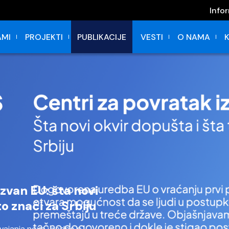
Info
MI
PROJEKTI
PUBLIKACIJE
VESTI
O NAMA
zvan EU: šta novi
to znači za Srbiju
svajanja nove uredbe o