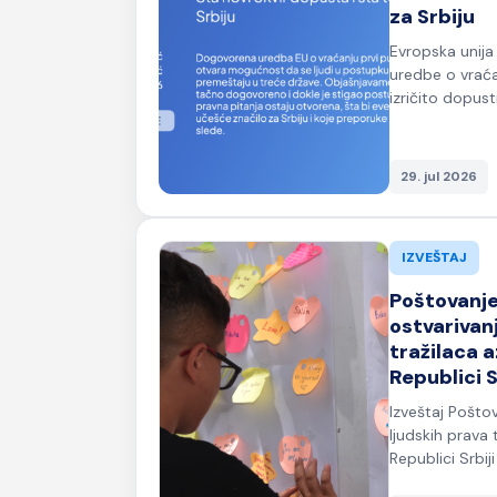
za Srbiju
Evropska unija
uredbe o vraćan
izričito dopusti
29. jul 2026
IZVEŠTAJ
Poštovanje,
ostvarivan
tražilaca a
Republici S
Izveštaj Poštov
ljudskih prava t
Republici Srbiji 