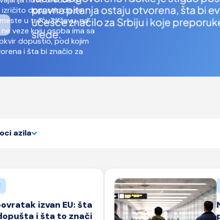
t izričito dopustio da se
meste u treću državu, na
 ne veze koju osoba ima sa
okvir dopustio, pod kojim
vorena i šta bi značio za
oci azila
E
povratak izvan EU: šta
dopušta i šta to znači