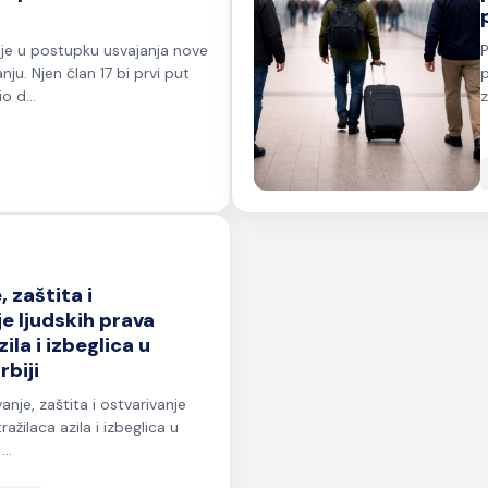
 je u postupku usvajanja nove
P
ju. Njen član 17 bi prvi put
p
o d...
z
 zaštita i
je ljudskih prava
zila i izbeglica u
rbiji
anje, zaštita i ostvarivanje
ražilaca azila i izbeglica u
...