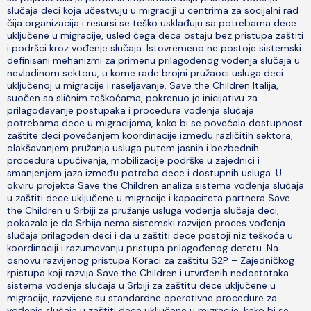
slučaja deci koja učestvuju u migraciji u centrima za socijalni rad
čija organizacija i resursi se teško usklađuju sa potrebama dece
uključene u migracije, usled čega deca ostaju bez pristupa zaštiti
i podršci kroz vođenje slučaja. Istovremeno ne postoje sistemski
definisani mehanizmi za primenu prilagođenog vođenja slučaja u
nevladinom sektoru, u kome rade brojni pružaoci usluga deci
uključenoj u migracije i raseljavanje. Save the Children Italija,
suočen sa sličnim teškoćama, pokrenuo je inicijativu za
prilagođavanje postupaka i procedura vođenja slučaja
potrebama dece u migracijama, kako bi se povećala dostupnost
zaštite deci povećanjem koordinacije između različitih sektora,
olakšavanjem pružanja usluga putem jasnih i bezbednih
procedura upućivanja, mobilizacije podrške u zajednici i
smanjenjem jaza između potreba dece i dostupnih usluga. U
okviru projekta Save the Children analiza sistema vođenja slučaja
u zaštiti dece uključene u migracije i kapaciteta partnera Save
the Children u Srbiji za pružanje usluga vođenja slučaja deci,
pokazala je da Srbija nema sistemski razvijen proces vođenja
slučaja prilagođen deci i da u zaštiti dece postoji niz teškoća u
koordinaciji i razumevanju pristupa prilagođenog detetu. Na
osnovu razvijenog pristupa Koraci za zaštitu S2P – Zajedničkog
rpistupa koji razvija Save the Children i utvrđenih nedostataka
sistema vođenja slučaja u Srbiji za zaštitu dece uključene u
migracije, razvijene su standardne operativne procedure za
vođenje slučaja u zaštiti dece uključene u migracije, kako bi se