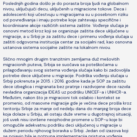
Poslednjih godina došlo je do porasta broja ljudi na globalnom
nivou, uključujući decu, uključenih u migracione tokove. Deca i
adolescenti koji učestvuju u migracijama su u posebnom riziku
od povređivanja i imaju potrebe koje zahtevaju specifične i
koordinisane akcije različitih sistema zaštite. Vođenje slučaja je
osnovni metod kroz koji se organizuje zaštita dece uključene u
migracije, a u Srbiji je za zaštitu dece i primenu vođenja slučaja u
zaštiti odgovorna institucija centar za socijalni rad, kao osnovna
ustanova sistema socijalne zaštite na lokalnom nivou.
Slično mnogim drugim tranzitnim zemljama duž mešovitih
migracionih puteva, Srbija se suočava sa poteškoćama u
prilagođavanju svog sistema vođenja slučaja kako bi zadovoljila
potrebe dece uključene u migracije. Podrška vođenju slučaja u
Srbiji pokrenuta je 2015. i 2016. godine kada je SOP za zaštitu
dece izbeglica i migranata bez pratnje i razdvojene dece razvila
nevladina organizacija IDEAS uz podršku UNICEF-a i UNHCR-a.
Međutim, nakon što je migracioni tok oslabio i kontekst se
promenio, od masovne migracije gde je većina dece prošla kroz
teritoriju Srbije za manje od nedelju dana do manjeg broja dece
koja dolaze u Srbiju, ali ostaju duže vreme u dugotrajnoj situaciji,
još uvek nisu izvršene neophodne promene u SOP-u koje bi
omogućile adekvatnu podršku deci uključenoj u migracije u
dužem periodu njihovog boravka u Srbiji. Jedan od izazova koji
se pojavio bila je potpuna implementacija pristupa vođenja