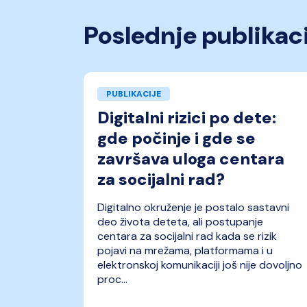
Poslednje publikac
PUBLIKACIJE
Digitalni rizici po dete:
gde počinje i gde se
završava uloga centara
za socijalni rad?
Digitalno okruženje je postalo sastavni
deo života deteta, ali postupanje
centara za socijalni rad kada se rizik
pojavi na mrežama, platformama i u
elektronskoj komunikaciji još nije dovoljno
proc...