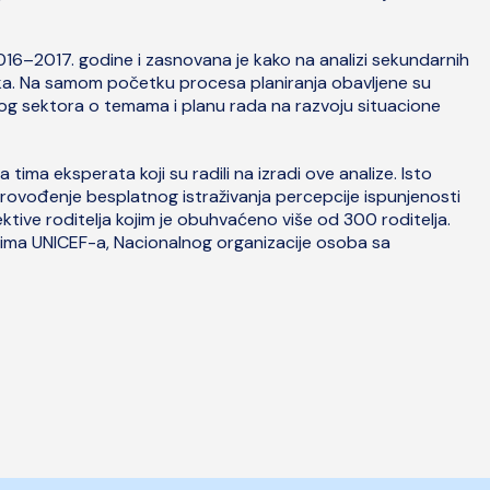
2016–2017. godine i zasnovana je kako na analizi sekundarnih
aka. Na samom početku procesa planiranja obavljene su
lnog sektora o temama i planu rada na razvoju situacione
tima eksperata koji su radili na izradi ove analize. Isto
provođenje besplatnog istraživanja percepcije ispunjenosti
tive roditelja kojim je obuhvaćeno više od 300 roditelja.
vima UNICEF-a, Nacionalnog organizacije osoba sa