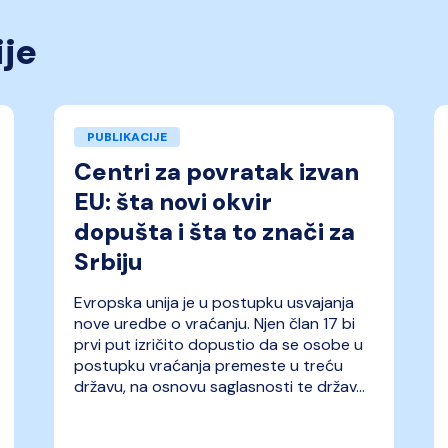
ije
PUBLIKACIJE
Centri za povratak izvan
EU: šta novi okvir
dopušta i šta to znači za
Srbiju
Evropska unija je u postupku usvajanja
nove uredbe o vraćanju. Njen član 17 bi
prvi put izričito dopustio da se osobe u
postupku vraćanja premeste u treću
državu, na osnovu saglasnosti te držav...