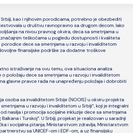
 Srbiji, kao i njihovim porodicama, potrebno je obezbediti
 učestvovala u društvu ravnopravno sa drugom decom. Iako
boljšanja na nivou pravnog okvira, deca sa smetnjama u
sa značajnim teškoćama u pogledu dostupnosti i kvaliteta
 a porodice dece sa smetnjama u razvoju i invaliditetom
ovoljne finansijske podrške za dodatne troškove
no istraživanje na ovu temu, ova situaciona analiza
e o položaju dece sa smetnjama u razvoju i invaliditetom
na glavne pravce rada na unapređenju položaja i dobrobiti
ija osoba sa invaliditetom Srbije (NOOIS) u okviru projekta
metnjama u razvoju i invaliditetom u Srbiji“, koji je integralni
 od nasilja i promocija socijalne inkluzije dece sa smetnjama
lkana i Turskoj”. U Srbiji, projekat je realizovan u saradnji
ka i socijalna pitanja, Ministarstvom zdravlja, Ministarstvom
 partnerstvu sa UNICEF-om i EDF-om, a uz finansijsku