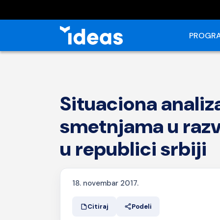
PROGRA
Situaciona analiz
smetnjama u razvo
u republici srbiji
18. novembar 2017.
Citiraj
Podeli