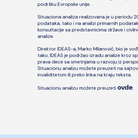
podršku Evropske unije.
Situaciona analiza realizovana je u periodu 
podataka, tako i na analizi primarnih podat
konsultacije sa predstavnicima države i civi
analize.
Direktor IDEAS-a, Marko Milanović, bio je vođa 
tako, IDEAS je podržao izradu analize kroz s
prava dece sa smetnjama u razvoju iz perspek
Situacionu analizu možete preuzeti na sajto
invaliditetom ili preko linka na kraju teksta.
ovde
Situacionu analizu možete preuzeti
.