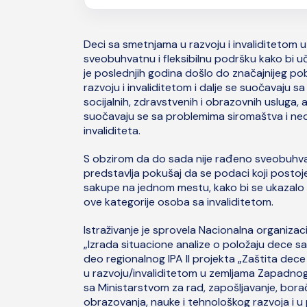
Deci sa smetnjama u razvoju i invaliditetom u
sveobuhvatnu i fleksibilnu podršku kako bi
je poslednjih godina došlo do značajnijeg po
razvoju i invaliditetom i dalje se suočavaju 
socijalnih, zdravstvenih i obrazovnih usluga,
suočavaju se sa problemima siromaštva i ned
invaliditeta.
S obzirom da do sada nije rađeno sveobuhvat
predstavlja pokušaj da se podaci koji postoj
sakupe na jednom mestu, kako bi se ukazalo 
ove kategorije osoba sa invaliditetom.
Istraživanje je sprovela Nacionalna organizac
„Izrada situacione analize o položaju dece sa s
deo regionalnog IPA II projekta „Zaštita dece
u razvoju/invaliditetom u zemljama Zapadnog Ba
sa Ministarstvom za rad, zapošljavanje, borač
obrazovanja, nauke i tehnološkog razvoja i u