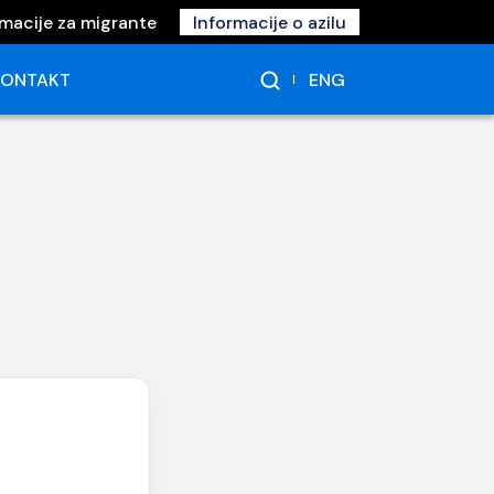
rmacije za migrante
Informacije o azilu
ENG
KONTAKT