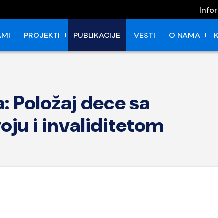
Info
MI
PROJEKTI
PUBLIKACIJE
VESTI
O NAMA
a: Položaj dece sa
ju i invaliditetom