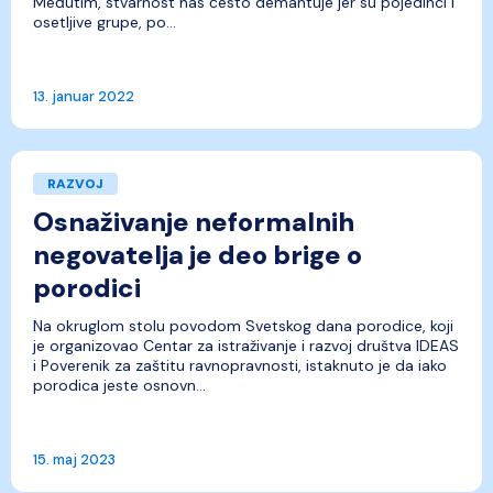
Međutim, stvarnost nas često demantuje jer su pojedinci i
osetljive grupe, po...
13. januar 2022
RAZVOJ
Osnaživanje neformalnih
negovatelja je deo brige o
porodici
Na okruglom stolu povodom Svetskog dana porodice, koji
je organizovao Centar za istraživanje i razvoj društva IDEAS
i Poverenik za zaštitu ravnopravnosti, istaknuto je da iako
porodica jeste osnovn...
15. maj 2023