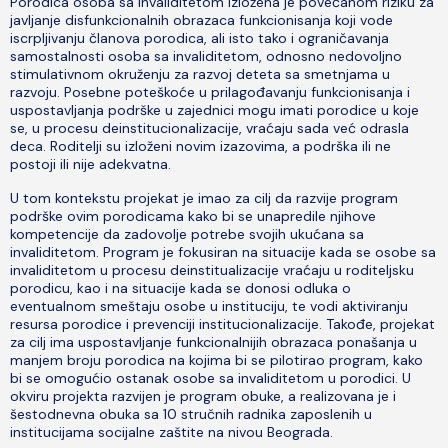
Porodica osoba sa invaliditetom izložena je povećanom riziku za
javljanje disfunkcionalnih obrazaca funkcionisanja koji vode
iscrpljivanju članova porodica, ali isto tako i ograničavanja
samostalnosti osoba sa invaliditetom, odnosno nedovoljno
stimulativnom okruženju za razvoj deteta sa smetnjama u
razvoju. Posebne poteškoće u prilagođavanju funkcionisanja i
uspostavljanja podrške u zajednici mogu imati porodice u koje
se, u procesu deinstitucionalizacije, vraćaju sada već odrasla
deca. Roditelji su izloženi novim izazovima, a podrška ili ne
postoji ili nije adekvatna.
U tom kontekstu projekat je imao za cilj da razvije program
podrške ovim porodicama kako bi se unapredile njihove
kompetencije da zadovolje potrebe svojih ukućana sa
invaliditetom. Program je fokusiran na situacije kada se osobe sa
invaliditetom u procesu deinstitualizacije vraćaju u roditeljsku
porodicu, kao i na situacije kada se donosi odluka o
eventualnom smeštaju osobe u instituciju, te vodi aktiviranju
resursa porodice i prevenciji institucionalizacije. Takođe, projekat
za cilj ima uspostavljanje funkcionalnijih obrazaca ponašanja u
manjem broju porodica na kojima bi se pilotirao program, kako
bi se omogućio ostanak osobe sa invaliditetom u porodici. U
okviru projekta razvijen je program obuke, a realizovana je i
šestodnevna obuka sa 10 stručnih radnika zaposlenih u
institucijama socijalne zaštite na nivou Beograda.