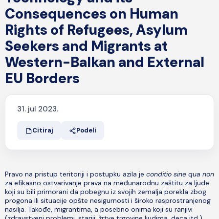
Consequences on Human
Rights of Refugees, Asylum
Seekers and Migrants at
Western-Balkan and External
EU Borders
31. jul 2023.
Citiraj
Podeli
Pravo na pristup teritoriji i postupku azila je
conditio sine qua non
za efikasno ostvarivanje prava na međunarodnu zaštitu za ljude
koji su bili primorani da pobegnu iz svojih zemalja porekla zbog
progona ili situacije opšte nesigurnosti i široko rasprostranjenog
nasilja. Takođe, migrantima, a posebno onima koji su ranjivi
(zdravstveni problemi, stariji, žrtve trgovine ljudima, deca itd.)