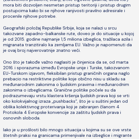
mora biti dozvoljen nesmetan pristup teritoriji i pristup drugim
postupcima kako bi se njihove ranjivosti pravilno adresirale i
procenile njihove potrebe.
Geografski položaj Republike Srbije, koja se nalazi u srcu
takozvane zapadno-balkanske rute, doveo je do situacije u kojoj
je od 2015. godine najmanje 1,5 miliona izbeglica, tražilaca azila i
migranata tranzitiralo ka zemljama EU. Važno je napomenuti da
je ovaj broj najverovatnije znatno veći.
Ono što je takođe važno naglasiti je činjenica da se, od marta
2016. i sporazuma između Evropske unije i Turske, takozvanom
EU-Turskom izjavom, fleksibilan pristup graničnih organa naglo
prebacio na restriktivne politike koje obično nisu u skladu sa
međunarodnim zakonima o ljudskim pravima i međunarodnim
zakonima o izbeglicama. Granične politike počele su da
podrazumevaju vrstu klastera kršenja ljudskih prava koji se vrti
oko kolokvijalnog izraza „pushbacks“, što je u suštini jedan od
oblika kolektivnog proterivanja koji je zabranjen članom 4
Protokola 4 Evropske konvencije za zaštitu ljudskih prava i
osnovnih sloboda.
Iako je u prošlosti bilo mnogo situacija u kojima su se ove vrste
štetnih praksi na granicama primenjivale na izbeglice i migrante