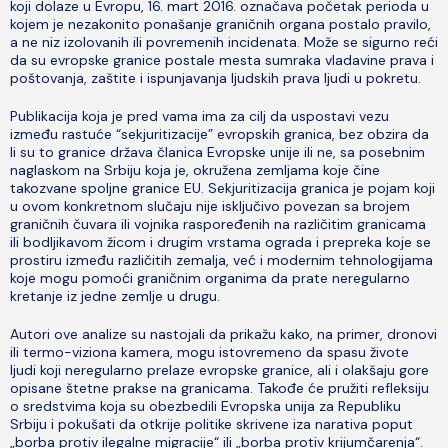
koji dolaze u Evropu, 16. mart 2016. označava početak perioda u
kojem je nezakonito ponašanje graničnih organa postalo pravilo,
a ne niz izolovanih ili povremenih incidenata. Može se sigurno reći
da su evropske granice postale mesta sumraka vladavine prava i
poštovanja, zaštite i ispunjavanja ljudskih prava ljudi u pokretu.
Publikacija koja je pred vama ima za cilj da uspostavi vezu
između rastuće “sekjuritizacije” evropskih granica, bez obzira da
li su to granice država članica Evropske unije ili ne, sa posebnim
naglaskom na Srbiju koja je, okružena zemljama koje čine
takozvane spoljne granice EU. Sekjuritizacija granica je pojam koji
u ovom konkretnom slučaju nije isključivo povezan sa brojem
graničnih čuvara ili vojnika raspoređenih na različitim granicama
ili bodljikavom žicom i drugim vrstama ograda i prepreka koje se
prostiru između različitih zemalja, već i modernim tehnologijama
koje mogu pomoći graničnim organima da prate neregularno
kretanje iz jedne zemlje u drugu.
Autori ove analize su nastojali da prikažu kako, na primer, dronovi
ili termo-viziona kamera, mogu istovremeno da spasu živote
ljudi koji neregularno prelaze evropske granice, ali i olakšaju gore
opisane štetne prakse na granicama. Takođe će pružiti refleksiju
o sredstvima koja su obezbedili Evropska unija za Republiku
Srbiju i pokušati da otkrije politike skrivene iza narativa poput
„borba protiv ilegalne migracije“ ili „borba protiv krijumčarenja“.