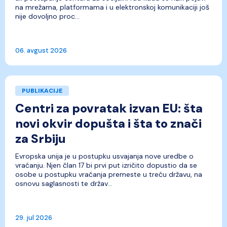
na mrežama, platformama i u elektronskoj komunikaciji još
nije dovoljno proc...
06. avgust 2026
PUBLIKACIJE
Centri za povratak izvan EU: šta
novi okvir dopušta i šta to znači
za Srbiju
Evropska unija je u postupku usvajanja nove uredbe o
vraćanju. Njen član 17 bi prvi put izričito dopustio da se
osobe u postupku vraćanja premeste u treću državu, na
osnovu saglasnosti te držav...
29. jul 2026