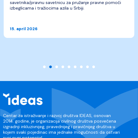
savetnika/pravnu savetnicu za pružanje pravne pomoći
izbeglicama i tražiocima azila u Srbiji.
15. april 2026
Centar za istraživanje i razvoj društva IDEAS, osnovan
2014. godine, je organizacija civilnog društva posvećena
izgradnji inkluzivnijeg, pravednijeg i pravičnijeg društva u
kojem svaki pojedinac ima jednake mogućnosti da ostvari
svoj puni potencijal.