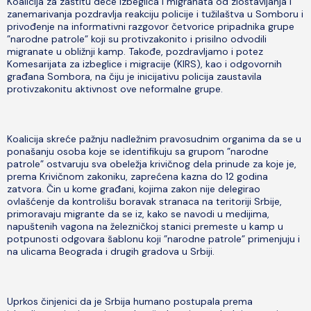
Koalicija za zaštitu dece izbeglica i migranata od zlostavljanja i
zanemarivanja pozdravlja reakciju policije i tužilaštva u Somboru i
privođenje na informativni razgovor četvorice pripadnika grupe
”narodne patrole” koji su protivzakonito i prisilno odvodili
migranate u obližnji kamp. Takođe, pozdravljamo i potez
Komesarijata za izbeglice i migracije (KIRS), kao i odgovornih
građana Sombora, na čiju je inicijativu policija zaustavila
protivzakonitu aktivnost ove neformalne grupe.
Koalicija skreće pažnju nadležnim pravosudnim organima da se u
ponašanju osoba koje se identifikuju sa grupom ”narodne
patrole” ostvaruju sva obeležja krivičnog dela prinude za koje je,
prema Krivičnom zakoniku, zaprećena kazna do 12 godina
zatvora. Čin u kome građani, kojima zakon nije delegirao
ovlašćenje da kontrolišu boravak stranaca na teritoriji Srbije,
primoravaju migrante da se iz, kako se navodi u medijima,
napuštenih vagona na železničkoj stanici premeste u kamp u
potpunosti odgovara šablonu koji ”narodne patrole” primenjuju i
na ulicama Beograda i drugih gradova u Srbiji.
Uprkos činjenici da je Srbija humano postupala prema