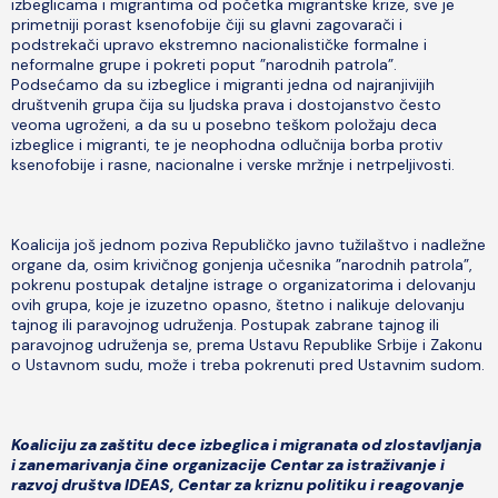
izbeglicama i migrantima od početka migrantske krize, sve je
primetniji porast ksenofobije čiji su glavni zagovarači i
podstrekači upravo ekstremno nacionalističke formalne i
neformalne grupe i pokreti poput ”narodnih patrola”.
Podsećamo da su izbeglice i migranti jedna od najranjivijih
društvenih grupa čija su ljudska prava i dostojanstvo često
veoma ugroženi, a da su u posebno teškom položaju deca
izbeglice i migranti, te je neophodna odlučnija borba protiv
ksenofobije i rasne, nacionalne i verske mržnje i netrpeljivosti.
Koalicija još jednom poziva Republičko javno tužilaštvo i nadležne
organe da, osim krivičnog gonjenja učesnika ”narodnih patrola”,
pokrenu postupak detaljne istrage o organizatorima i delovanju
ovih grupa, koje je izuzetno opasno, štetno i nalikuje delovanju
tajnog ili paravojnog udruženja. Postupak zabrane tajnog ili
paravojnog udruženja se, prema Ustavu Republike Srbije i Zakonu
o Ustavnom sudu, može i treba pokrenuti pred Ustavnim sudom.
Koaliciju za zaštitu dece izbeglica i migranata od zlostavljanja
i zanemarivanja čine organizacije Centar za istraživanje i
razvoj društva IDEAS, Centar za kriznu politiku i reagovanje