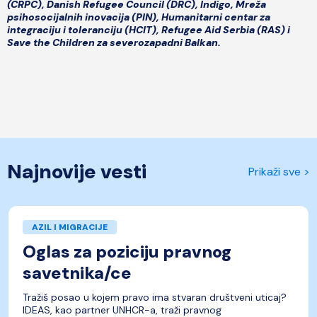
(CRPC), Danish Refugee Council (DRC), Indigo, Mreža
psihosocijalnih inovacija (PIN), Humanitarni centar za
integraciju i toleranciju (HCIT), Refugee Aid Serbia (RAS) i
Save the Children za severozapadni Balkan.
Najnovije vesti
Prikaži sve >
AZIL I MIGRACIJE
Oglas za poziciju pravnog
savetnika/ce
Tražiš posao u kojem pravo ima stvaran društveni uticaj?
IDEAS, kao partner UNHCR-a, traži pravnog