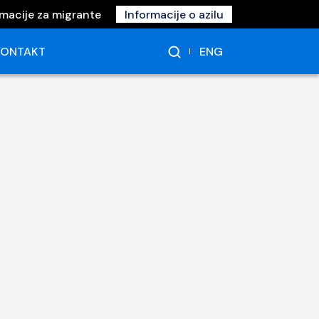
rmacije za migrante
Informacije o azilu
ENG
KONTAKT