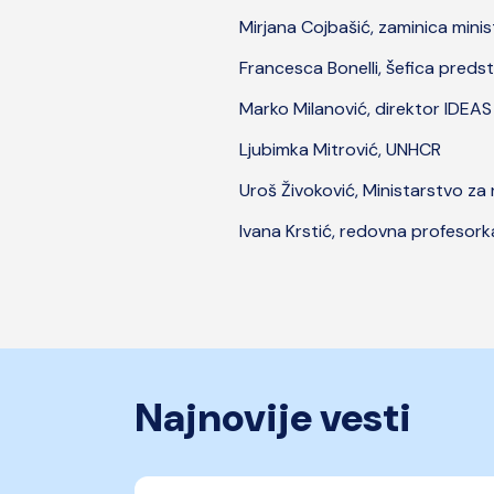
Mirjana Cojbašić, zaminica minist
Francesca Bonelli, šefica preds
Marko Milanović, direktor IDEAS
Ljubimka Mitrović, UNHCR
Uroš Živoković, Ministarstvo za 
Ivana Krstić, redovna profesorka
Najnovije vesti