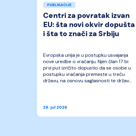
PUBLIKACIJE
izvan
Centri za povratak izvan
EU: šta novi okvir dopušta
rbiju
i šta to znači za Srbiju
vajanja
Evropska unija je u postupku usvajanja
n 17 bi
nove uredbe o vraćanju. Njen član 17 bi
 osobe u
prvi put izričito dopustio da se osobe u
treću
postupku vraćanja premeste u treću
 držav...
državu, na osnovu saglasnosti te držav...
29. jul 2026