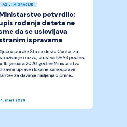
AZIL I MIGRACIJE
AZIL I MI
Ministarstvo potvrdilo:
Novi p
upis rođenja deteta ne
Nacion
sme da se uslovljava
postup
stranim ispravama
Ključne poruke Šta se desilo Centar za
IDEAS je o
istraživanje i razvoj društva IDEAS podneo
bezbednost
je 16. januara 2026. godine Ministarstvu
pravnim za
državne uprave i lokalne samouprave
rade na pr
zahtev za davanje mišljenja o prime...
ulogu imaj
14. mart 2026
27. februar