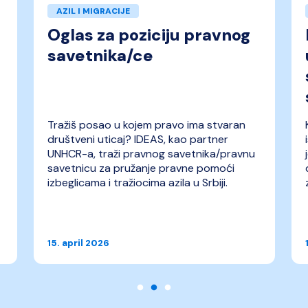
AZIL I MIGRACIJE
Oglas za poziciju pravnog
savetnika/ce
Tražiš posao u kojem pravo ima stvaran
društveni uticaj? IDEAS, kao partner
UNHCR-a, traži pravnog savetnika/pravnu
savetnicu za pružanje pravne pomoći
izbeglicama i tražiocima azila u Srbiji.
15. april 2026