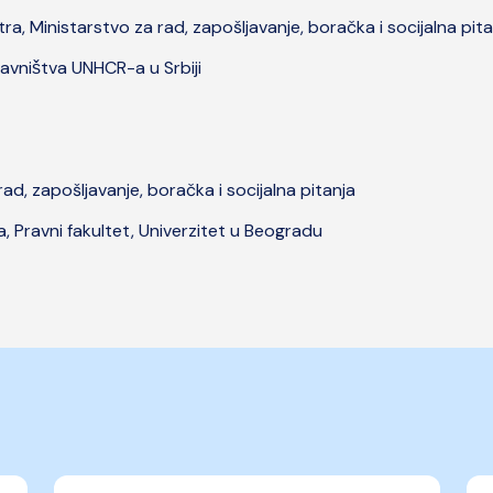
ra, Ministarstvo za rad, zapošljavanje, boračka i socijalna pita
tavništva UNHCR-a u Srbiji
rad, zapošljavanje, boračka i socijalna pitanja
, Pravni fakultet, Univerzitet u Beogradu