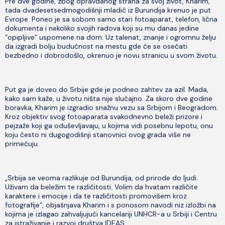
Pre dve godine, zbog opravdanog straha za svoj život, Kharim,
tada dvadesetsedmogodišnji mladić iz Burundija krenuo je put
Evrope. Poneo je sa sobom samo stari fotoaparat, telefon, lična
dokumenta i nekoliko svojih radova koji su mu danas jedine
“opipljive“ uspomene na dom. Uz talenat, znanje i ogromnu želju
da izgradi bolju budućnost na mestu gde će se osećati
bezbedno i dobrodošlo, okrenuo je novu stranicu u svom životu.
Put ga je doveo do Srbije gde je podneo zahtev za azil. Mada,
kako sam kaže, u životu ništa nije slučajno. Za skoro dve godine
boravka, Kharim je izgradio snažnu vezu sa Srbijom i Beogradom.
Kroz objektiv svog fotoaparata svakodnevno beleži prizore i
pejzaže koji ga oduševljavaju, u kojima vidi posebnu lepotu, onu
koju često ni dugogodišnji stanovnici ovog grada više ne
primećuju.
„Srbija se veoma razlikuje od Burundija, od prirode do ljudi.
Uživam da beležim te različitosti. Volim da hvatam različite
karaktere i emocije i da te različitosti promovišem kroz
fotografije“, objašnjava Kharim i s ponosom navodi niz izložbi na
kojima je izlagao zahvaljujući kancelariji UNHCR-a u Srbiji i Centru
za istraživanje i razvoj društva IDEAS.