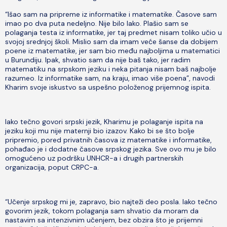
“Išao sam na pripreme iz informatike i matematike. Časove sam
imao po dva puta nedeljno. Nije bilo lako. Plašio sam se
polaganja testa iz informatike, jer taj predmet nisam toliko učio u
svojoj srednjoj školi. Mislio sam da imam veće šanse da dobijem
poene iz matematike, jer sam bio među najboljima u matematici
u Burundiju. Ipak, shvatio sam da nije baš tako, jer radim
matematiku na srpskom jeziku i neka pitanja nisam baš najbolje
razumeo. Iz informatike sam, na kraju, imao više poena”, navodi
Kharim svoje iskustvo sa uspešno položenog prijemnog ispita.
Iako tečno govori srpski jezik, Kharimu je polaganje ispita na
jeziku koji mu nije maternji bio izazov. Kako bi se što bolje
pripremio, pored privatnih časova iz matematike i informatike,
pohađao je i dodatne časove srpskog jezika. Sve ovo mu je bilo
omogućeno uz podršku UNHCR-a i drugih partnerskih
organizacija, poput CRPC-a.
“Učenje srpskog mi je, zapravo, bio najteži deo posla. Iako tečno
govorim jezik, tokom polaganja sam shvatio da moram da
nastavim sa intenzivnim učenjem, bez obzira što je prijemni