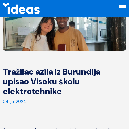
Tražilac azila iz Burundija
upisao Visoku školu
elektrotehnike
04. jul 2024