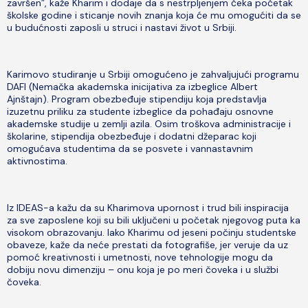
završen”, kaže Kharim i dodaje da s nestrpljenjem čeka početak
školske godine i sticanje novih znanja koja će mu omogućiti da se
u budućnosti zaposli u struci i nastavi život u Srbiji.
Karimovo studiranje u Srbiji omogućeno je zahvaljujući programu
DAFI (Nemačka akademska inicijativa za izbeglice Albert
Ajnštajn). Program obezbeđuje stipendiju koja predstavlja
izuzetnu priliku za studente izbeglice da pohađaju osnovne
akademske studije u zemlji azila. Osim troškova administracije i
školarine, stipendija obezbeđuje i dodatni džeparac koji
omogućava studentima da se posvete i vannastavnim
aktivnostima.
Iz IDEAS-a kažu da su Kharimova upornost i trud bili inspiracija
za sve zaposlene koji su bili uključeni u početak njegovog puta ka
visokom obrazovanju. Iako Kharimu od jeseni počinju studentske
obaveze, kaže da neće prestati da fotografiše, jer veruje da uz
pomoć kreativnosti i umetnosti, nove tehnologije mogu da
dobiju novu dimenziju – onu koja je po meri čoveka i u službi
čoveka.