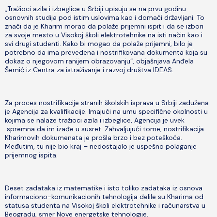
„Tražioci azila i izbeglice u Srbiji upisuju se na prvu godinu
osnovnih studija pod istim uslovima kao i domaći državljani. To
znači da je Kharim morao da polaže prijemni ispit i da se izbori
za svoje mesto u Visokoj školi elektrotehnike na isti način kao i
svi drugi studenti. Kako bi mogao da polaže prijemni, bilo je
potrebno da ima prevedena i nostrifikovana dokumenta koja su
dokaz o njegovom ranijem obrazovanju“, objašnjava Anđela
Šemić iz Centra za istraživanje i razvoj društva IDEAS.
Za proces nostrifikacije stranih školskih isprava u Srbiji zadužena
je Agencija za kvalifikacije. Imajući na umu specifične okolnosti u
kojima se nalaze tražioci azila i izbeglice, Agencija je uvek
spremna da im izađe u susret. Zahvaljujući tome, nostrifikacija
Kharimovih dokumenata je prošla brzo i bez poteškoća.
Međutim, tu nije bio kraj – nedostajalo je uspešno polaganje
prijemnog ispita.
Deset zadataka iz matematike i isto toliko zadataka iz osnova
informaciono-komunikacionih tehnologija delile su Kharima od
statusa studenta na Visokoj školi elektrotehnike i računarstva u
Beogradu, smer Nove energetske tehnologije.