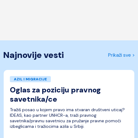
Najnovije vesti
Prikaži sve >
AZIL I MIGRACIJE
Oglas za poziciju pravnog
savetnika/ce
Tražiš posao u kojem pravo ima stvaran društveni uticaj?
IDEAS, kao partner UNHCR-a, traži pravnog
savetnika/pravnu savetnicu za pružanje pravne pomoći
izbeglicama i tražiocima azila u Srbiji.