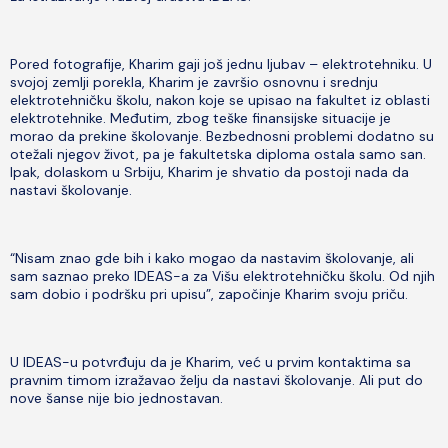
Pored fotografije, Kharim gaji još jednu ljubav – elektrotehniku. U
svojoj zemlji porekla, Kharim je završio osnovnu i srednju
elektrotehničku školu, nakon koje se upisao na fakultet iz oblasti
elektrotehnike. Međutim, zbog teške finansijske situacije je
morao da prekine školovanje. Bezbednosni problemi dodatno su
otežali njegov život, pa je fakultetska diploma ostala samo san.
Ipak, dolaskom u Srbiju, Kharim je shvatio da postoji nada da
nastavi školovanje.
“Nisam znao gde bih i kako mogao da nastavim školovanje, ali
sam saznao preko IDEAS-a za Višu elektrotehničku školu. Od njih
sam dobio i podršku pri upisu”, započinje Kharim svoju priču.
U IDEAS-u potvrđuju da je Kharim, već u prvim kontaktima sa
pravnim timom izražavao želju da nastavi školovanje. Ali put do
nove šanse nije bio jednostavan.