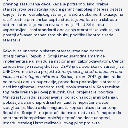
pravnog zastupanja dece, kada je potrebno. Iako praksa
starateljstva predstavlja ključni garant najboljeg interesa deteta
koje je lišeno roditeljskog staranja, različiti dokumenti ukazuju na
različitosti u primeni koncepta starateljstva, kao i na slabosti
sistema starateljstva na nivou zemalja EU. U Srbiji nisu
uspostavljeni jasni standardi obavljanja starateljske zaštite, niti
postoji efikasan mehanizam obuke, podrške i kontrole rada
staratelja.
Kako bi se unapredio sistem starateljstva nad decom
izbeglicama u Republici Srbiji i međunarodne smernice
implementirale u skladu sa nacionalnim zakonodavstvom, Centar
za istraživanje i razvoj društva IDEAS je uz podršku i u saradnji sa
UNHCR-om u okviru projekta
Strengthening child protection and
inclusion of refugee children in Serbia
, tokom 2017. godine radio
na razvoju obuka, supervizije, procedura postavljanja staratelja
deci izbeglicama i standardizaciji posla staratelja. Kao rezultat
tog rada kreiran je i ovaj priručnik. Ovaj projekat je podrška
Ministrastvu rada, zapošljavanja, boračkih i socijalnih pitanja u
pokušaju da se unapredi sistem zaštite nepraćene dece
izbeglica, tražilaca azila i migranata koji se nalaze na teritoriji
Republike Srbije. Bitno je istaći da ministrastvo ulaže napore da
se trenutni kompleksan položaj nepraćene dece unapredi,
između ostalog i kroz realizaciju ovog pilot projekta.