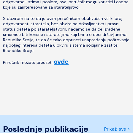
odgovorno- stima i poslom, ovaj priručnik mogu koristiti i osobe
koje su zainteresovane za starateljstvo.
S obzirom na to da je ovim priručnikom obuhvaćen veliki broj
odgovornosti staratelja, bez obzira na državljanstvo i pravni
status deteta po starateljstvom, nadamo se da će izrađene
smernice biti korisne i starateljima koji brinu o deci državljanima
Republike Srbije, te da će tako doprineti unapređenju poštovanje
najboljeg interesa deteta u okviru sistema socijalne zaštite
Republike Srbije.
ovde
Priručnik možete preuzeti
.
Poslednje publikacije
Prikaži sve >