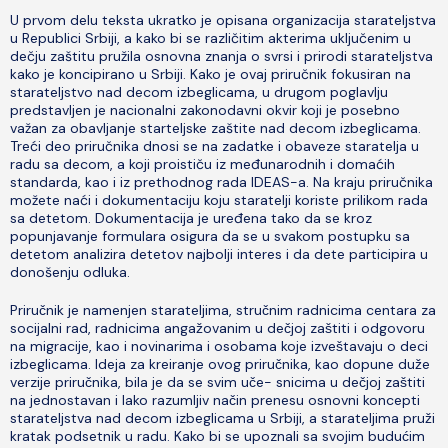
U prvom delu teksta ukratko je opisana organizacija starateljstva
u Republici Srbiji, a kako bi se različitim akterima uključenim u
dečju zaštitu pružila osnovna znanja o svrsi i prirodi starateljstva
kako je koncipirano u Srbiji. Kako je ovaj priručnik fokusiran na
starateljstvo nad decom izbeglicama, u drugom poglavlju
predstavljen je nacionalni zakonodavni okvir koji je posebno
važan za obavljanje starteljske zaštite nad decom izbeglicama.
Treći deo priručnika dnosi se na zadatke i obaveze staratelja u
radu sa decom, a koji proističu iz međunarodnih i domaćih
standarda, kao i iz prethodnog rada IDEAS-a. Na kraju priručnika
možete naći i dokumentaciju koju staratelji koriste prilikom rada
sa detetom. Dokumentacija je uređena tako da se kroz
popunjavanje formulara osigura da se u svakom postupku sa
detetom analizira detetov najbolji interes i da dete participira u
donošenju odluka.
Priručnik je namenjen starateljima, stručnim radnicima centara za
socijalni rad, radnicima angažovanim u dečjoj zaštiti i odgovoru
na migracije, kao i novinarima i osobama koje izveštavaju o deci
izbeglicama. Ideja za kreiranje ovog priručnika, kao dopune duže
verzije priručnika, bila je da se svim uče- snicima u dečjoj zaštiti
na jednostavan i lako razumljiv način prenesu osnovni koncepti
starateljstva nad decom izbeglicama u Srbiji, a starateljima pruži
kratak podsetnik u radu. Kako bi se upoznali sa svojim budućim