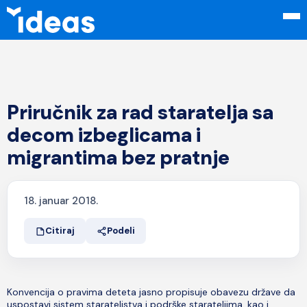
Priručnik za rad staratelja sa
decom izbeglicama i
migrantima bez pratnje
18. januar 2018.
Citiraj
Podeli
Konvencija o pravima deteta jasno propisuje obavezu države da
uspostavi sistem starateljstva i podrške starateljima, kao i