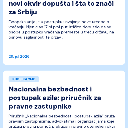
novi okvir dopušta i šta to znači
za Srbiju
Evropska unija je u postupku usvajanja nove uredbe o
vraćanju. Njen član 17 bi prvi put izričito dopustio da se
osobe u postupku vraćanja premeste u treću državu, na
osnovu saglasnosti te držav...
29. jul 2026
PUBLIKACIJE
Nacionalna bezbednost i
postupak azila: priručnik za
pravne zastupnike
Priručnik „Nacionalna bezbednost i postupak azila“ pruža
pravnim zastupnicima, advokatima i organizacijama koje
pružaju pravnu pomoć praktičan i pravno utemeljen okvir