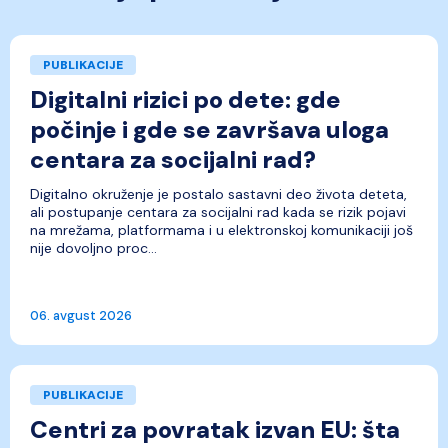
PUBLIKACIJE
Digitalni rizici po dete: gde
počinje i gde se završava uloga
centara za socijalni rad?
Digitalno okruženje je postalo sastavni deo života deteta,
ali postupanje centara za socijalni rad kada se rizik pojavi
na mrežama, platformama i u elektronskoj komunikaciji još
nije dovoljno proc...
06. avgust 2026
PUBLIKACIJE
Centri za povratak izvan EU: šta