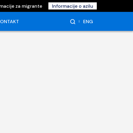
rmacije za migrante
Informacije o azilu
ENG
KONTAKT