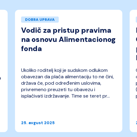
DOBRA UPRAVA
Vodič za pristup pravima
na osnovu Alimentacionog
e
fonda
Ukoliko roditelj koji je sudskom odlukom
obavezan da plaća alimentaciju to ne čini,
a
država će, pod određenim uslovima,
privremeno preuzeti tu obavezu i
isplaćivati izdržavanje. Time se teret pr...
25. avgust 2025