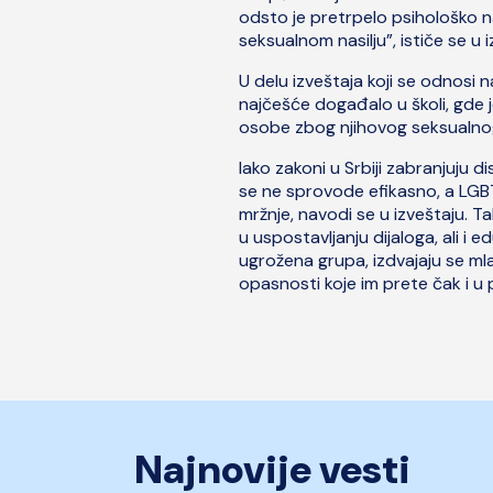
odsto je pretrpelo psihološko nas
seksualnom nasilju”, ističe se u
U delu izveštaja koji se odnosi 
najčešće događalo u školi, gde 
osobe zbog njihovog seksualnog
Iako zakoni u Srbiji zabranjuju d
se ne sprovode efikasno, a LGBT+ 
mržnje, navodi se u izveštaju. 
u uspostavljanju dijaloga, ali i
ugrožena grupa, izdvajaju se ml
opasnosti koje im prete čak i u 
Najnovije vesti