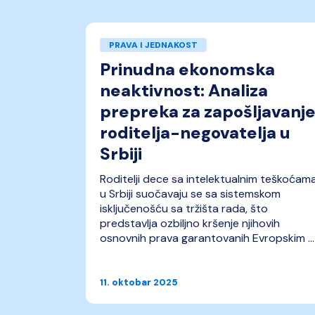
PRAVA I JEDNAKOST
šu
Prinudna ekonomska
a
neaktivnost: Analiza
st u
prepreka za zapošljavanj
roditelja-negovatelja u
Srbiji
h sfera
orenu i
Roditelji dece sa intelektualnim teškoćam
o
u Srbiji suočavaju se sa sistemskom
 se žene u
isključenošću sa tržišta rada, što
 ...
predstavlja ozbiljno kršenje njihovih
osnovnih prava garantovanih Evropskim ...
11. oktobar 2025