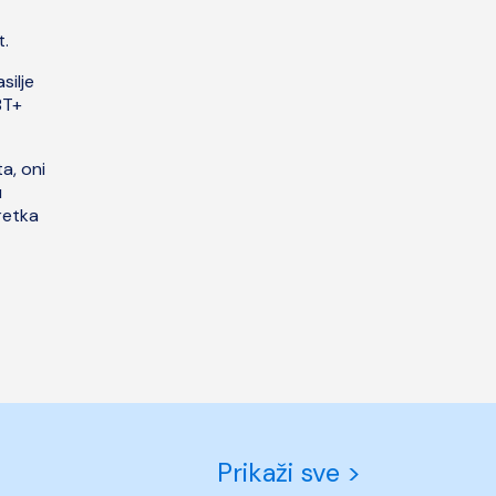
t.
silje
BT+
a, oni
u
retka
Prikaži sve >