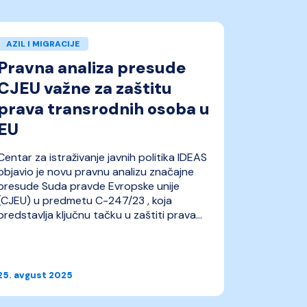
AZIL I MIGRACIJE
PRAVA I 
Pravna analiza presude
Objavl
CJEU važne za zaštitu
„Zarob
prava transrodnih osoba u
Finans
EU
dvost
ostana
Centar za istraživanje javnih politika IDEAS
vezi
objavio je novu pravnu analizu značajne
presude Suda pravde Evropske unije
Centar za i
(CJEU) u predmetu C-247/23 , koja
IDEAS obj
predstavlja ključnu tačku u zaštiti prava...
analizu „Za
nepovoljn
žene na po
25. avgust 2025
23. maj 20