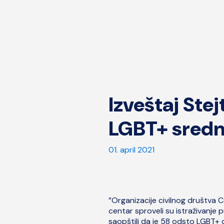
Izveštaj St
LGBT+ srednj
01. april 2021
”Organizacije civilnog društva Ce
centar sproveli su istraživanje
saopštili da je 58 odsto LGBT+ 