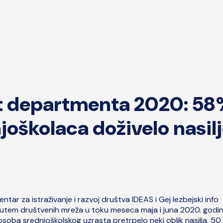
ejt departmenta 2020: 5
oškolaca doživelo nasil
ntar za istraživanje i razvoj društva IDEAS i Gej lezbejski info
 putem društvenih mreža u toku meseca maja i juna 2020. godin
osoba srednjoškolskog uzrasta pretrpelo neki oblik nasilja, 50