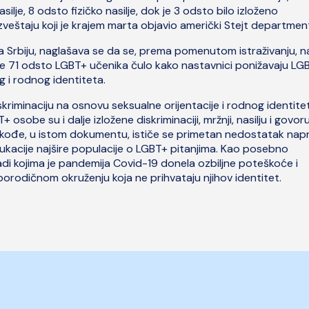
ilje, 8 odsto fizičko nasilje, dok je 3 odsto bilo izloženo
 izveštaju koji je krajem marta objavio američki Stejt departmen
na Srbiju, naglašava se da se, prema pomenutom istraživanju, na
je 71 odsto LGBT+ učenika čulo kako nastavnici ponižavaju LG
 i rodnog identiteta.
iskriminaciju na osnovu seksualne orijentacije i rodnog identitet
osobe su i dalje izložene diskriminaciji, mržnji, nasilju i govor
Takođe, u istom dokumentu, ističe se primetan nedostatak nap
 edukacije najšire populacije o LGBT+ pitanjima. Kao posebno
adi kojima je pandemija Covid-19 donela ozbiljne poteškoće i
porodičnom okruženju koja ne prihvataju njihov identitet.