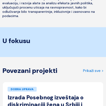
evaluaciju, i razvija alate za analizu efekata javnih politika,
uključujući procenu uticaja na ravnopravnost, kako bi
odlučivanje bilo transparentnije, inkluzivnije i zasnovano na
podacima.
U fokusu
Povezani projekti
Prikaži sve >
DOBRA UPRAVA
Izrada Posebnog izveštaja o
diskriminaciji žena u Srbiji i