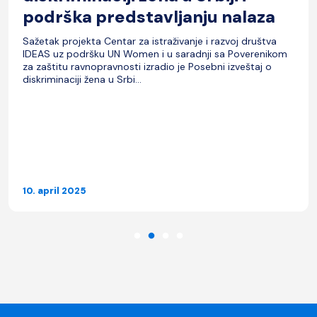
podrška predstavljanju nalaza
Sažetak projekta Centar za istraživanje i razvoj društva
IDEAS uz podršku UN Women i u saradnji sa Poverenikom
za zaštitu ravnopravnosti izradio je Posebni izveštaj o
diskriminaciji žena u Srbi...
10. april 2025