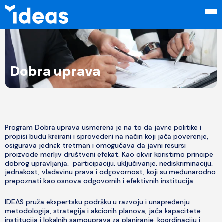
Dobra uprava
Program Dobra uprava usmerena je na to da javne politike i
propisi budu kreirani i sprovedeni na način koji jača poverenje,
osigurava jednak tretman i omogućava da javni resursi
proizvode merljiv društveni efekat. Kao okvir koristimo principe
dobrog upravljanja, participaciju, uključivanje, nediskriminaciju,
jednakost, vladavinu prava i odgovornost, koji su međunarodno
prepoznati kao osnova odgovornih i efektivnih institucija.
IDEAS pruža ekspertsku podršku u razvoju i unapređenju
metodologija, strategija i akcionih planova, jača kapacitete
institucija i lokalnih samouprava za planiranje, koordinaciju i